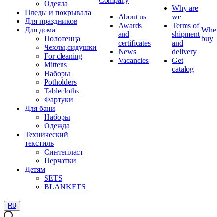
Company
Одеяла
Why are
Пледы и покрывала
About us
we
Для праздников
Awards
Terms of
Для дома
Whe
and
shipment
Полотенца
buy
certificates
and
Чехлы,сидушки
News
delivery
For cleaning
Vacancies
Get
Mittens
catalog
Наборы
Potholders
Tablecloths
Фартуки
Для бани
Наборы
Одежда
Технический
текстиль
Синтепласт
Перчатки
Детям
SETS
BLANKETS
RU