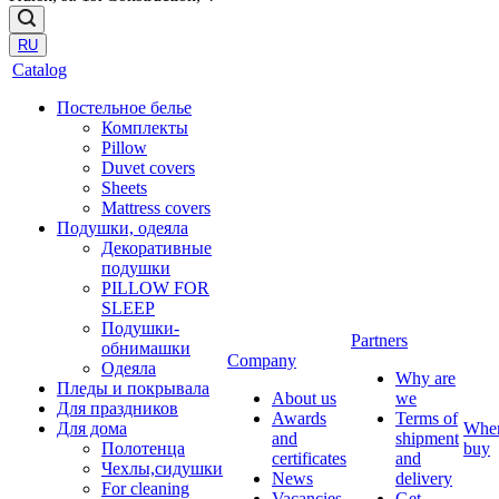
RU
Catalog
Постельное белье
Комплекты
Pillow
Duvet covers
Sheets
Mattress covers
Подушки, одеяла
Декоративные
подушки
PILLOW FOR
SLEEP
Подушки-
Partners
обнимашки
Company
Одеяла
Why are
Пледы и покрывала
About us
we
Для праздников
Awards
Terms of
Для дома
Whe
and
shipment
Полотенца
buy
certificates
and
Чехлы,сидушки
News
delivery
For cleaning
Vacancies
Get