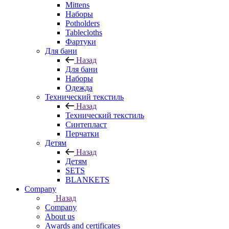
Mittens
Наборы
Potholders
Tablecloths
Фартуки
Для бани
Назад
Для бани
Наборы
Одежда
Технический текстиль
Назад
Технический текстиль
Синтепласт
Перчатки
Детям
Назад
Детям
SETS
BLANKETS
Company
Назад
Company
About us
Awards and certificates