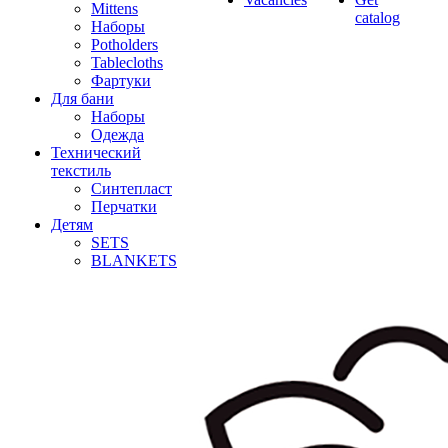
Mittens
catalog
Наборы
Potholders
Tablecloths
Фартуки
Для бани
Наборы
Одежда
Технический
текстиль
Синтепласт
Перчатки
Детям
SETS
BLANKETS