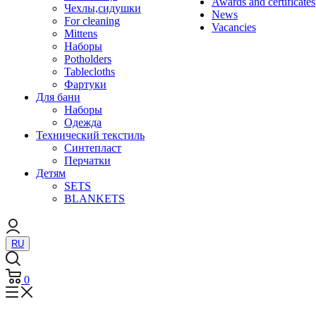
Awards and certificates
Чехлы,сидушки
News
For cleaning
Vacancies
Mittens
Наборы
Potholders
Tablecloths
Фартуки
Для бани
Наборы
Одежда
Технический текстиль
Синтепласт
Перчатки
Детям
SETS
BLANKETS
RU
0