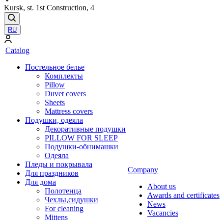
Kursk, st. 1st Construction, 4
RU
Catalog
Постельное белье
Комплекты
Pillow
Duvet covers
Sheets
Mattress covers
Подушки, одеяла
Декоративные подушки
PILLOW FOR SLEEP
Подушки-обнимашки
Одеяла
Пледы и покрывала
Company
Для праздников
Для дома
About us
Полотенца
Awards and certificates
Чехлы,сидушки
News
For cleaning
Vacancies
Mittens