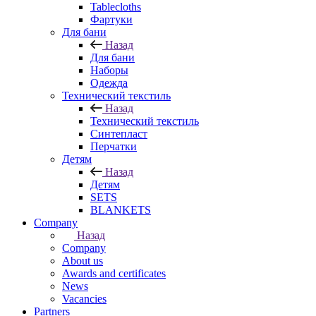
Tablecloths
Фартуки
Для бани
Назад
Для бани
Наборы
Одежда
Технический текстиль
Назад
Технический текстиль
Синтепласт
Перчатки
Детям
Назад
Детям
SETS
BLANKETS
Company
Назад
Company
About us
Awards and certificates
News
Vacancies
Partners